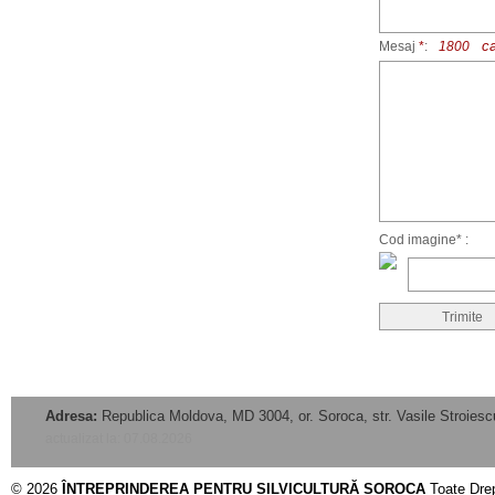
c
Mesaj
*
:
Cod imagine* :
Adresa:
Republica Moldova, MD 3004, or. Soroca, str. Vasile Stroiescu
actualizat la: 07.08.2026
© 2026
ÎNTREPRINDEREA PENTRU SILVICULTURĂ SOROCA
Toate Drep