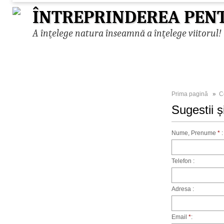
ÎNTREPRINDEREA PENT
A înţelege natura înseamnă a înţelege viitorul!
Prima pagină
»
C
Sugestii ș
Nume, Prenume
*
:
Telefon :
Adresa :
Email
*
: